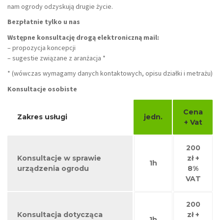
nam ogrody odzyskują drugie życie.
Bezpłatnie tylko u nas
Wstępne konsultację drogą elektroniczną mail:
– propozycja koncepcji
– sugestie związane z aranżacja *
* (wówczas wymagamy danych kontaktowych, opisu działki i metrażu)
Konsultacje osobiste
Cena
Zakres usługi
jedn.
+ Vat
200
Konsultacje w sprawie
zł +
1h
urządzenia ogrodu
8%
VAT
200
Konsultacja dotycząca
zł +
1h