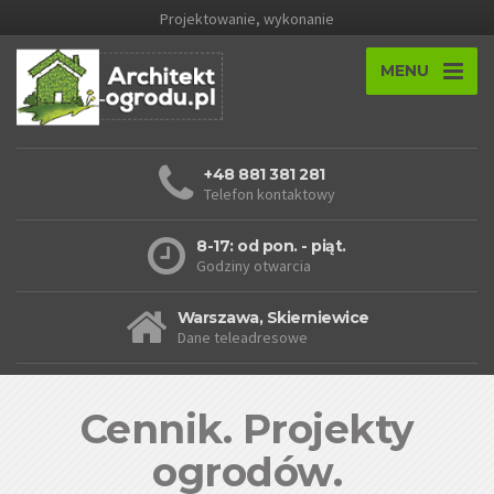
Projektowanie, wykonanie
MENU
+48 881 381 281
Telefon kontaktowy
8-17: od pon. - piąt.
Godziny otwarcia
Warszawa, Skierniewice
Dane teleadresowe
Cennik. Projekty
ogrodów.