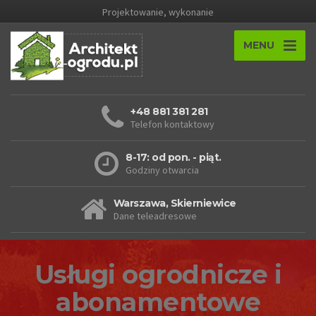
Projektowanie, wykonanie
MENU
+48 881 381 281
Telefon kontaktowy
8-17: od pon. - piąt.
Godziny otwarcia
Warszawa, Skierniewice
Dane teleadresowe
Usługi ogrodnicze i
abonamentowe